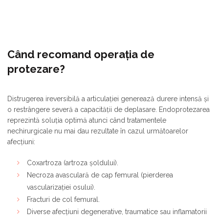
Când recomand operația de
protezare?
Distrugerea ireversibilă a articulației generează durere intensă și
o restrângere severă a capacității de deplasare. Endoprotezarea
reprezintă soluția optimă atunci când tratamentele
nechirurgicale nu mai dau rezultate în cazul următoarelor
afecțiuni:
Coxartroza (artroza șoldului).
Necroza avasculară de cap femural (pierderea
vascularizației osului).
Fracturi de col femural.
Diverse afecțiuni degenerative, traumatice sau inflamatorii