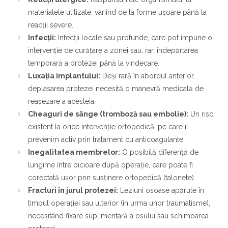
materialele utilizate, variind de la forme ușoare până la
reacții severe.
Infecții:
Infecții locale sau profunde, care pot impune o
intervenție de curățare a zonei sau, rar, îndepărtarea
temporară a protezei până la vindecare.
Luxația implantului:
Deși rară în abordul anterior,
deplasarea protezei necesită o manevră medicală de
reașezare a acesteia.
Cheaguri de sânge (tromboză sau embolie):
Un risc
existent la orice intervenție ortopedică, pe care îl
prevenim activ prin tratament cu anticoagulante.
Inegalitatea membrelor:
O posibilă diferență de
lungime între picioare după operație, care poate fi
corectată ușor prin susținere ortopedică (talonete).
Fracturi în jurul protezei:
Leziuni osoase apărute în
timpul operației sau ulterior (în urma unor traumatisme),
necesitând fixare suplimentară a osului sau schimbarea