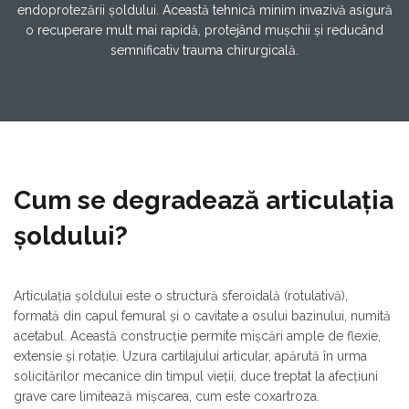
endoprotezării șoldului. Această tehnică minim invazivă asigură
o recuperare mult mai rapidă, protejând mușchii și reducând
semnificativ trauma chirurgicală.
Cum se degradează articulația
șoldului?
Articulația șoldului este o structură sferoidală (rotulativă),
formată din capul femural și o cavitate a osului bazinului, numită
acetabul. Această construcție permite mișcări ample de flexie,
extensie și rotație. Uzura cartilajului articular, apărută în urma
solicitărilor mecanice din timpul vieții, duce treptat la afecțiuni
grave care limitează mișcarea, cum este coxartroza.