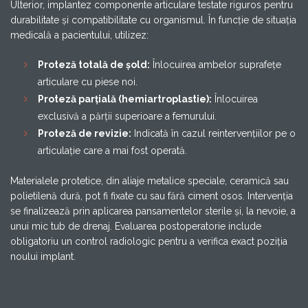
Ulterior, implantez componente articulare testate riguros pentru
durabilitate și compatibilitate cu organismul. În funcție de situația
medicală a pacientului, utilizez:
Proteză totală de șold:
Înlocuirea ambelor suprafețe
articulare cu piese noi.
Proteză parțială (hemiartroplastie):
Înlocuirea
exclusivă a părții superioare a femurului.
Proteză de revizie:
Indicată în cazul reintervențiilor pe o
articulație care a mai fost operată.
Materialele protetice, din aliaje metalice speciale, ceramică sau
polietilenă dură, pot fi fixate cu sau fără ciment osos. Intervenția
se finalizează prin aplicarea pansamentelor sterile și, la nevoie, a
unui mic tub de drenaj. Evaluarea postoperatorie include
obligatoriu un control radiologic pentru a verifica exact poziția
noului implant.