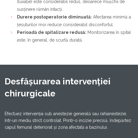
(luxație) este considerabil redus, deoarece mușchii de
susținere rămân intacți.
Durere postoperatorie diminuată:
Afectarea minimă a
țesuturilor moi reduce considerabil disconfortul.
Perioadă de spitalizare redusă:
Monitorizarea în spital
este, în general, de scurtă durată.
Desfășurarea intervenției
chirurgicale
Efectuez intervenția sub anestezie generală sau rahianestezie,
într-un mediu strict controlat. Printr-o incizie precisă, îndepărtez
capul femural deteriorat și zona afectată a bazinului.