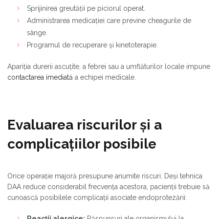
Sprijinirea greutății pe piciorul operat.
Administrarea medicației care previne cheagurile de
sânge.
Programul de recuperare și kinetoterapie.
Apariția durerii ascuțite, a febrei sau a umflăturilor locale impune
contactarea imediată
a echipei medicale.
Evaluarea riscurilor și a
complicațiilor posibile
Orice operație majoră presupune anumite riscuri. Deși tehnica
DAA reduce considerabil frecvența acestora, pacienții trebuie să
cunoască posibilele complicații asociate endoprotezării:
Reacții alergice:
Răspunsuri ale organismului la